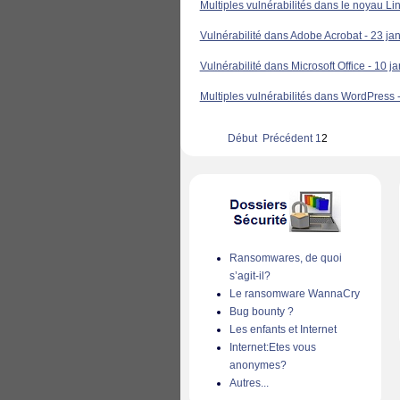
Multiples vulnérabilités dans le noyau L
Vulnérabilité dans Adobe Acrobat - 23 ja
Vulnérabilité dans Microsoft Office - 10 j
Multiples vulnérabilités dans WordPress 
Début
Précédent
1
2
Ransomwares, de quoi
s’agit-il?
Le ransomware WannaCry
Bug bounty ?
Les enfants et Internet
Internet:Etes vous
anonymes?
Autres...