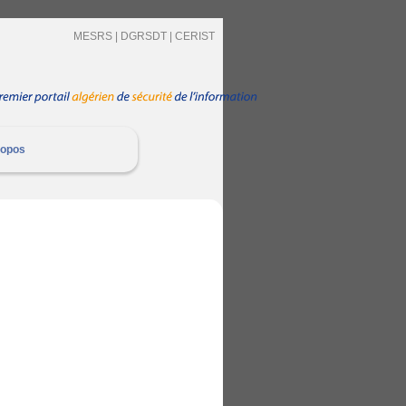
MESRS |
DGRSDT |
CERIST
ropos