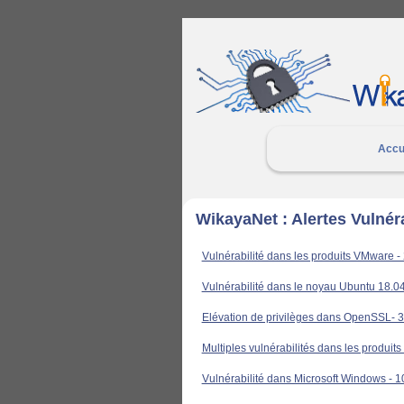
Accu
WikayaNet : Alertes Vulnéra
Vulnérabilité dans les produits VMware -
Vulnérabilité dans le noyau Ubuntu 18.0
Elévation de privilèges dans OpenSSL- 30
Multiples vulnérabilités dans les produits
Vulnérabilité dans Microsoft Windows - 1