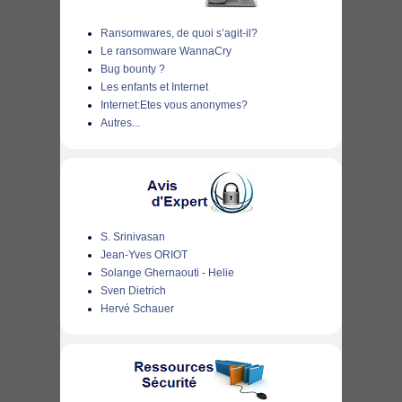
Ransomwares, de quoi s’agit-il?
Le ransomware WannaCry
Bug bounty ?
Les enfants et Internet
Internet:Etes vous anonymes?
Autres...
S. Srinivasan
Jean-Yves ORIOT
Solange Ghernaouti - Helie
Sven Dietrich
Hervé Schauer