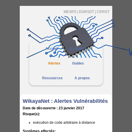
MESRS |
DGRSDT |
CERIST
Accueil
Actualités
Alertes
Guides
Ressources
A propos
WikayaNet : Alertes Vulnérabilités
Date de découverte :
23 janvier 2017
Risque(s):
exécution de code arbitraire à distance
Systèmes affectés: