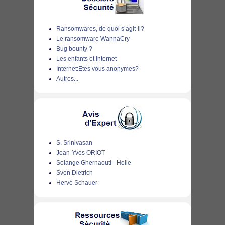
Ransomwares, de quoi s’agit-il?
Le ransomware WannaCry
Bug bounty ?
Les enfants et Internet
Internet:Etes vous anonymes?
Autres...
S. Srinivasan
Jean-Yves ORIOT
Solange Ghernaouti - Helie
Sven Dietrich
Hervé Schauer